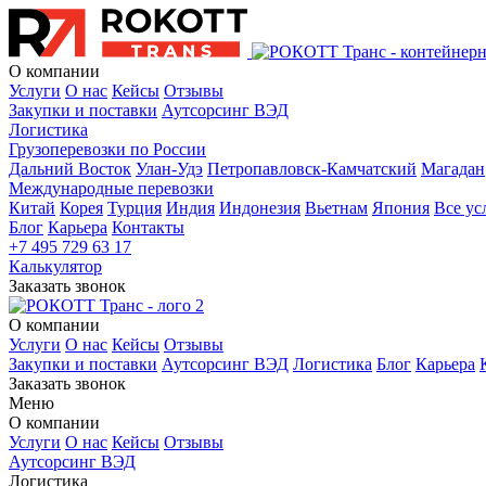
О компании
Услуги
О нас
Кейсы
Отзывы
Закупки и поставки
Аутсорсинг ВЭД
Логистика
Грузоперевозки по России
Дальний Восток
Улан-Удэ
Петропавловск-Камчатский
Магадан
Международные перевозки
Китай
Корея
Турция
Индия
Индонезия
Вьетнам
Япония
Все ус
Блог
Карьера
Контакты
+7 495 729 63 17
Калькулятор
Заказать звонок
О компании
Услуги
О нас
Кейсы
Отзывы
Закупки и поставки
Аутсорсинг ВЭД
Логистика
Блог
Карьера
Заказать звонок
Меню
О компании
Услуги
О нас
Кейсы
Отзывы
Аутсорсинг ВЭД
Логистика