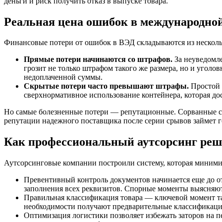
деньги и риск получить отказ в выпуске товара.
Реальная цена ошибок в международной
Финансовые потери от ошибок в ВЭД складываются из нескол
Прямые потери начинаются со штрафов.
За неуведомле
грозит не только штрафом такого же размера, но и угол
недоплаченной суммы.
Скрытые потери часто превышают штрафы.
Простой к
сверхнормативное использование контейнера, которая дос
Но самые болезненные потери — репутационные. Сорванные ср
репутации надежного поставщика после серии срывов займет г
Как профессиональный аутсорсинг реш
Аутсорсинговые компании построили систему, которая минимиз
Превентивный контроль документов начинается еще до о
заполнения всех реквизитов. Спорные моменты выясняются
Правильная классификация товара — ключевой момент т
необходимости получают предварительные классификацио
Оптимизация логистики позволяет избежать заторов на