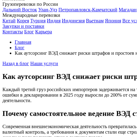
Грузоперевозки по России
Дальний Восток
Улан-Удэ
Петропавловск-Камчатский
Магадан
Международные перевозки
Китай
Корея
Турция
Индия
Индонезия
Вьетнам
Япония
Все ус
Закупки и поставки
Контакты
Блог
Карьера
Главная
Блог
Как аутсорсинг ВЭД снижает риски штрафов и простоев 
Назад в блог
Наши услуги
Как аутсорсинг ВЭД снижает риски штр
Каждый третий груз российских импортеров задерживается на т
ошибки в декларировании в 2025 году выросли до 200% от су
деятельности.
Почему самостоятельное ведение ВЭД 
Современная внешнеэкономическая деятельность превратилась 
валютный контроль, а требования к документам стали еще стр