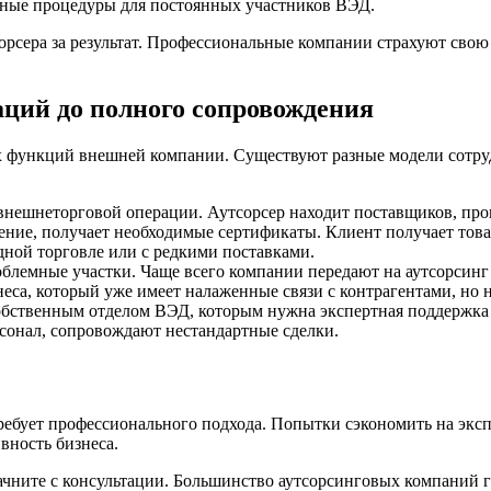
ные процедуры для постоянных участников ВЭД.
сера за результат. Профессиональные компании страхуют свою 
аций до полного сопровождения
ех функций внешней компании. Существуют разные модели сотру
внешнеторговой операции. Аутсорсер находит поставщиков, пров
ние, получает необходимые сертификаты. Клиент получает товар 
дной торговле или с редкими поставками.
облемные участки. Чаще всего компании передают на аутсорсинг
са, который уже имеет налаженные связи с контрагентами, но не
обственным отделом ВЭД, которым нужна экспертная поддержка
рсонал, сопровождают нестандартные сделки.
ребует профессионального подхода. Попытки сэкономить на эк
ивность бизнеса.
ачните с консультации. Большинство аутсорсинговых компаний 