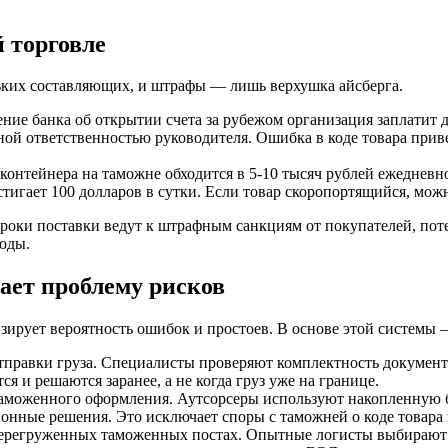
 торговле
ьких составляющих, и штрафы — лишь верхушка айсберга.
ние банка об открытии счета за рубежом организация заплатит 
овной ответственностью руководителя. Ошибка в коде товара пр
онтейнера на таможне обходится в 5-10 тысяч рублей ежедневно
тигает 100 долларов в сутки. Если товар скоропортящийся, можно
оки поставки ведут к штрафным санкциям от покупателей, поте
оды.
ает проблему рисков
ирует вероятность ошибок и простоев. В основе этой системы 
тправки груза. Специалисты проверяют комплектность документ
 и решаются заранее, а не когда груз уже на границе.
аможенного оформления. Аутсорсеры используют накопленную ба
нные решения. Это исключает споры с таможней о коде товара 
 перегруженных таможенных постах. Опытные логисты выбираю