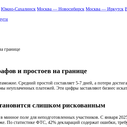
Южно-Сахалинск
Москва — Новосибирск
Москва — Иркутск
В
луги
на границе
афов и простоев на границе
аможне. Средний простой составляет 5-7 дней, а потери достиг
ммы неуплаченных платежей. Эти цифры заставляют бизнес иска
становится слишком рискованным
в минное поле для неподготовленных участников. С января 202
оже. По статистике ФТС, 42% деклараций содержат ошибки, тре