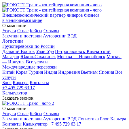
Внешнеэкономический партнер лидеров бизнеса
в меняющемся мире
О компании
Услуги
О нас
Кейсы
Отзывы
Закупки и поставки
Аутсорсинг ВЭД
Логистика
Грузоперевозки по России
Дальний Восток
Улан-Удэ
Петропавловск-Камчатский
Магадан
Южно-Сахалинск
Москва — Новосибирск
Москва
— Иркутск
Все услуги
Международные перевозки
Китай
Корея
Турция
Индия
Индонезия
Вьетнам
Япония
Все
услуги
Блог
Карьера
Контакты
+7 495 729 63 17
Калькулятор
Заказать звонок
О компании
Услуги
О нас
Кейсы
Отзывы
Закупки и поставки
Аутсорсинг ВЭД
Логистика
Блог
Карьера
Контакты
Калькулятор
+7 495 729 63 17