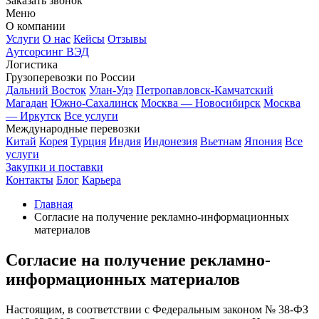
Заказать звонок
Меню
О компании
Услуги
О нас
Кейсы
Отзывы
Аутсорсинг ВЭД
Логистика
Грузоперевозки по России
Дальний Восток
Улан-Удэ
Петропавловск-Камчатский
Магадан
Южно-Сахалинск
Москва — Новосибирск
Москва
— Иркутск
Все услуги
Международные перевозки
Китай
Корея
Турция
Индия
Индонезия
Вьетнам
Япония
Все
услуги
Закупки и поставки
Контакты
Блог
Карьера
Главная
Согласие на получение рекламно-информационных
материалов
Согласие на получение рекламно-
информационных материалов
Настоящим, в соответствии с Федеральным законом № 38-ФЗ