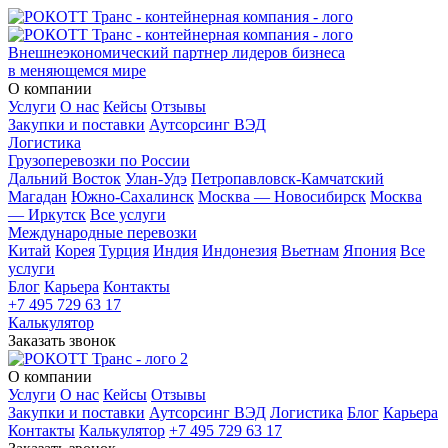
Внешнеэкономический партнер лидеров бизнеса
в меняющемся мире
О компании
Услуги
О нас
Кейсы
Отзывы
Закупки и поставки
Аутсорсинг ВЭД
Логистика
Грузоперевозки по России
Дальний Восток
Улан-Удэ
Петропавловск-Камчатский
Магадан
Южно-Сахалинск
Москва — Новосибирск
Москва
— Иркутск
Все услуги
Международные перевозки
Китай
Корея
Турция
Индия
Индонезия
Вьетнам
Япония
Все
услуги
Блог
Карьера
Контакты
+7 495 729 63 17
Калькулятор
Заказать звонок
О компании
Услуги
О нас
Кейсы
Отзывы
Закупки и поставки
Аутсорсинг ВЭД
Логистика
Блог
Карьера
Контакты
Калькулятор
+7 495 729 63 17