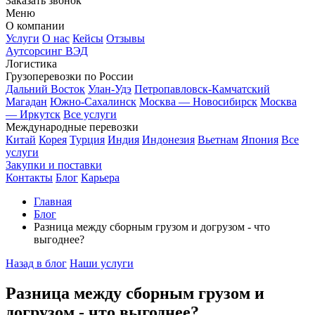
Заказать звонок
Меню
О компании
Услуги
О нас
Кейсы
Отзывы
Аутсорсинг ВЭД
Логистика
Грузоперевозки по России
Дальний Восток
Улан-Удэ
Петропавловск-Камчатский
Магадан
Южно-Сахалинск
Москва — Новосибирск
Москва
— Иркутск
Все услуги
Международные перевозки
Китай
Корея
Турция
Индия
Индонезия
Вьетнам
Япония
Все
услуги
Закупки и поставки
Контакты
Блог
Карьера
Главная
Блог
Разница между сборным грузом и догрузом - что
выгоднее?
Назад в блог
Наши услуги
Разница между сборным грузом и
догрузом - что выгоднее?