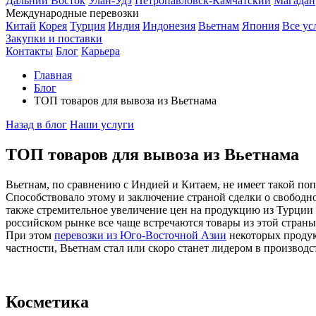
Дальний Восток
Улан-Удэ
Петропавловск-Камчатский
Магадан
Международные перевозки
Китай
Корея
Турция
Индия
Индонезия
Вьетнам
Япония
Все ус
Закупки и поставки
Контакты
Блог
Карьера
Главная
Блог
ТОП товаров для вывоза из Вьетнама
Назад в блог
Наши услуги
ТОП товаров для вывоза из Вьетнама
Вьетнам, по сравнению с Индией и Китаем, не имеет такой по
Способствовало этому и заключение страной сделки о свободн
также стремительное увеличение цен на продукцию из Турции и
российском рынке все чаще встречаются товары из этой страны.
При этом
перевозки из Юго-Восточной Азии
некоторых продукт
частности, Вьетнам стал или скоро станет лидером в производ
Косметика