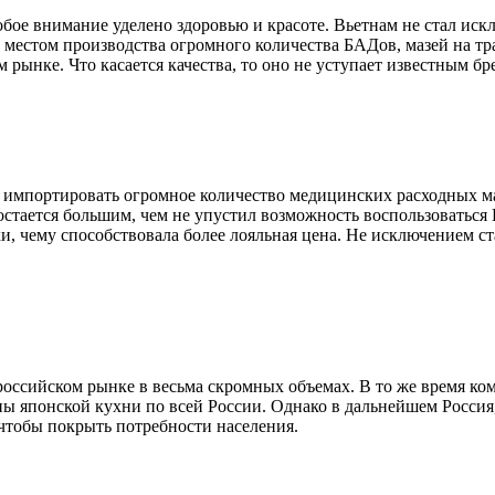
обое внимание уделено здоровью и красоте. Вьетнам не стал ис
 местом производства огромного количества БАДов, мазей на тра
 рынке. Что касается качества, то оно не уступает известным бр
импортировать огромное количество медицинских расходных мат
 остается большим, чем не упустил возможность воспользоваться
, чему способствовала более лояльная цена. Не исключением ст
ссийском рынке в весьма скромных объемах. В то же время ком
ны японской кухни по всей России. Однако в дальнейшем Россия
 чтобы покрыть потребности населения.