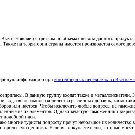
. Вьетнам является третьим по объемах вывоза данного продукта
. Также на территории страны имеется производства самого до
ь данную информацию при
контейнерных перевозках из Вьетнама
еприпасы. В данную группу входят также и металлоискатели. Зап
изводство огромного количества различных добавок, косметики, 
боров или настоек. Чтобы исключить любые вопросы на таможне,
ленные из их элементов. Однако зачастую таможенники закрыва
от подобной идеи.
ако многие туристы попросту прячут небольшое их количество в
торическую ценность. Если вы покупаете вещи, которые могут б