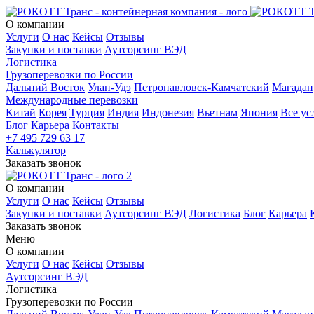
О компании
Услуги
О нас
Кейсы
Отзывы
Закупки и поставки
Аутсорсинг ВЭД
Логистика
Грузоперевозки по России
Дальний Восток
Улан-Удэ
Петропавловск-Камчатский
Магадан
Международные перевозки
Китай
Корея
Турция
Индия
Индонезия
Вьетнам
Япония
Все ус
Блог
Карьера
Контакты
+7 495 729 63 17
Калькулятор
Заказать звонок
О компании
Услуги
О нас
Кейсы
Отзывы
Закупки и поставки
Аутсорсинг ВЭД
Логистика
Блог
Карьера
Заказать звонок
Меню
О компании
Услуги
О нас
Кейсы
Отзывы
Аутсорсинг ВЭД
Логистика
Грузоперевозки по России