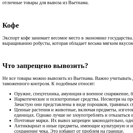
отличные товары для вывоза из Вьетнама.
Кофе
Экспорт кофе занимает весомое место в экономике государства
выращиванию робусты, которая обладает весьма мягким вкусом
Что запрещено вывозить?
Не все товары можно вывозить из Вьетнама. Важно учитыват
таможенного контроля. К подобным относят:
Оружие, спецтехника, амуниция и военное снаряжение, бо
Наркотические и психотропные средства. Несмотря на про
Зачастую они представлены в виде порошков, травяных с
Ценные растения и животные, включая предметы, изготов
единицах. Однако лучше не злоупотреблять и отказаться 
Почтовые марки. Их вывоз запрещен законодательно, одн
Антиквариат и иные предметы, имеющие культурную и ис
сохранение чека. Это избавит от проблем на границе.