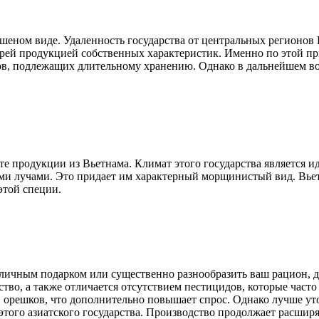
ушеном виде. Удаленность государства от центральных регионов
терей продукцией собственных характеристик. Именно по этой пр
ов, подлежащих длительному хранению. Однако в дальнейшем во
е продукции из Вьетнама. Климат этого государства является и
ми лучами. Это придает им характерный морщинистый вид. Вьет
этой специи.
отличным подарком или существенно разнообразить ваш рацион,
ство, а также отличается отсутствием пестицидов, которые част
орешков, что дополнительно повышает спрос. Однако лучше уто
того азиатского государства. Производство продолжает расширя