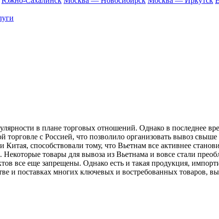
Южно-Сахалинск
Москва — Новосибирск
Москва — Иркутск
В
луги
пулярности в плане торговых отношений. Однако в последнее вре
ой торговле с Россией, что позволило организовать вывоз свы
 Китая, способствовали тому, что Вьетнам все активнее станов
 Некоторые товары для вывоза из Вьетнама и вовсе стали преобл
ов все еще запрещены. Однако есть и такая продукция, импорти
стве и поставках многих ключевых и востребованных товаров, в