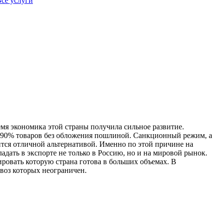
се услуги
мя экономика этой страны получила сильное развитие.
ше 90% товаров без обложения пошлиной. Санкционный режим, а
ится отличной альтернативой. Именно по этой причине на
адать в экспорте не только в Россию, но и на мировой рынок.
ровать которую страна готова в больших объемах. В
ывоз которых неограничен.