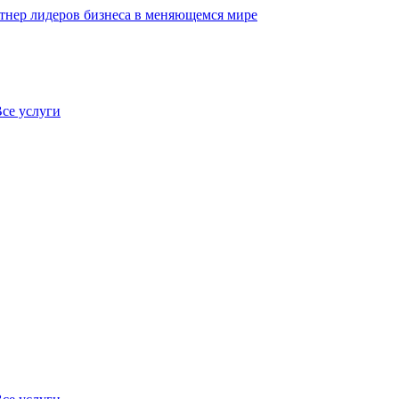
нер лидеров бизнеса в меняющемся мире
се услуги