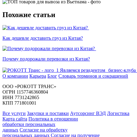
Похожие статьи
Как дешевле доставить груз из Китая?
Почему подорожали перевозки из Китая?
Являемся резидентом бизнес-клуба
О компании
Карьера
Блог
Словарь терминов и сокращений
ООО «РОКОТТ ТРАНС»
ОГРН 1157746360804
ИНН 7731242865
КПП 771801001
Все услуги
Закупки и поставки
Аутсорсинг ВЭД
Логистика
Карта сайта
Политика в отношении
обработки персональных
данных
Согласие на обработку
персональных данных
Согласие на получение