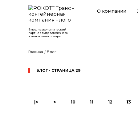
О компании
Внешнеэкономический
партнер лидеров бизнеса
в меняющемся мире
Главная
Блог
БЛОГ - СТРАНИЦА 29
|<
<
10
11
12
13