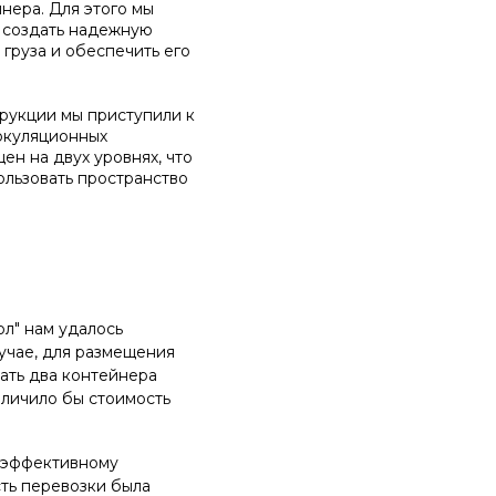
нера. Для этого мы
ы создать надежную
 груза и обеспечить его
трукции мы приступили к
ркуляционных
ен на двух уровнях, что
льзовать пространство
ол" нам удалось
лучае, для размещения
вать два контейнера
еличило бы стоимость
 эффективному
ть перевозки была