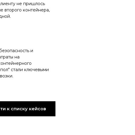
клиенту не пришлось
е второго контейнера,
дной.
безопасность и
атраты на
контейнерного
 пол" стали ключевыми
возки.
ти к списку кейсов