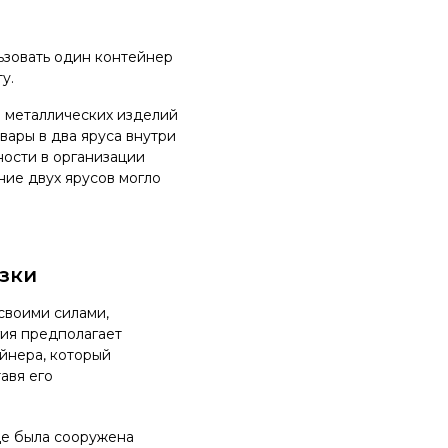
ьзовать один контейнер
у.
ма металлических изделий
вары в два яруса внутри
ности в организации
ние двух ярусов могло
зки
своими силами,
гия предполагает
йнера, который
тавя его
де была сооружена