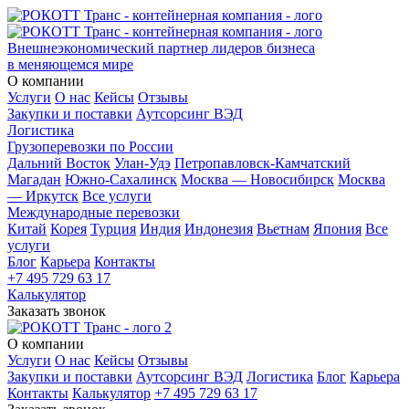
Внешнеэкономический партнер лидеров бизнеса
в меняющемся мире
О компании
Услуги
О нас
Кейсы
Отзывы
Закупки и поставки
Аутсорсинг ВЭД
Логистика
Грузоперевозки по России
Дальний Восток
Улан-Удэ
Петропавловск-Камчатский
Магадан
Южно-Сахалинск
Москва — Новосибирск
Москва
— Иркутск
Все услуги
Международные перевозки
Китай
Корея
Турция
Индия
Индонезия
Вьетнам
Япония
Все
услуги
Блог
Карьера
Контакты
+7 495 729 63 17
Калькулятор
Заказать звонок
О компании
Услуги
О нас
Кейсы
Отзывы
Закупки и поставки
Аутсорсинг ВЭД
Логистика
Блог
Карьера
Контакты
Калькулятор
+7 495 729 63 17