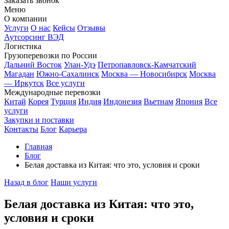
Заказать звонок
Меню
О компании
Услуги
О нас
Кейсы
Отзывы
Аутсорсинг ВЭД
Логистика
Грузоперевозки по России
Дальний Восток
Улан-Удэ
Петропавловск-Камчатский
Магадан
Южно-Сахалинск
Москва — Новосибирск
Москва
— Иркутск
Все услуги
Международные перевозки
Китай
Корея
Турция
Индия
Индонезия
Вьетнам
Япония
Все
услуги
Закупки и поставки
Контакты
Блог
Карьера
Главная
Блог
Белая доставка из Китая: что это, условия и сроки
Назад в блог
Наши услуги
Белая доставка из Китая: что это,
условия и сроки