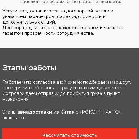
Таможенное оформление в стране экспорта.
Услуги предоставляются на договорной основе с
указанием параметров доставки, стоимости и
дополнительных опций.
Договор подписывается каждой стороной и является
гарантом прозрачности сотрудничества.
Этапы работы
Работаем по согласованной схеме: подбираем маршрут,
проверяем требования к грузу и готовим документы.
Сопровождаем отправку до прибытия груза в пункт
назначения.
Этапы
авиадоставки из Китая
с «РОКОТТ ТРАНС»
включают:
Рассчитать стоимость