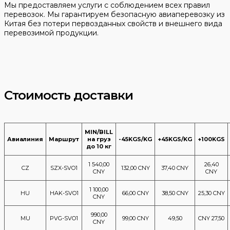
Мы предоставляем услуги с соблюдением всех правил
перевозок. Мы гарантируем безопасную авиаперевозку из
Китая без потери первозданных свойств и внешнего вида
перевозимой продукции.
Стоимость доставки
MIN/BILL
Авиалиния
Маршрут
на груз
-45KGS/KG
+45KGS/KG
+100KGS
до 10 кг
1 540,00
26,40
CZ
SZX-SVO1
132,00 CNY
37,40 CNY
CNY
CNY
1 100,00
HU
HAK-SVO1
66,00 CNY
38,50 CNY
25,30 CNY
CNY
990,00
MU
PVG-SVO1
99,00 CNY
49,50
CNY 27,50
CNY