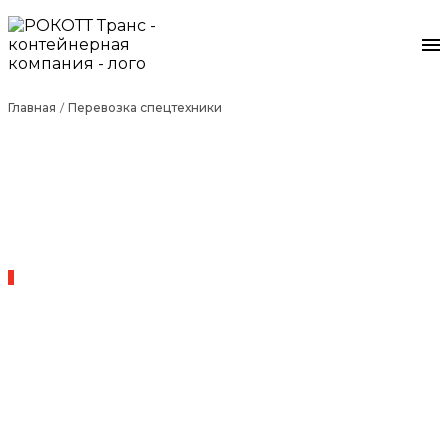
Главная
Перевозка спецтехники
ПЕРЕВОЗКА СПЕЦТЕХНИКИ
ОРГАНИЗУЕМ ДОСТАВКУ БЫСТРО
И НАДЕЖНО С ПОМОЩЬЮ
УСКОРЕННЫХ КОНТЕЙНЕРНЫХ
ПЕРЕВОЗОК