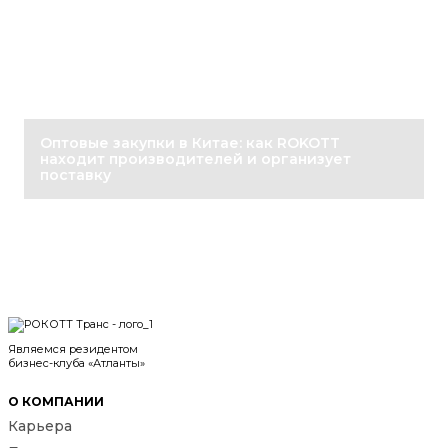
Оптовые закупки в Китае: как ROKOTT
находит производителей и организует
поставку
Являемся резидентом
бизнес-клуба «Атланты»
О КОМПАНИИ
Карьера