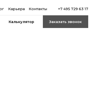
ог
Карьера
Контакты
+7 495 729 63 17
Калькулятор
Заказать звонок
ае.
енам. На
ового
таем с
тво и