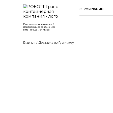
О компании
Внешнеэкономический
партнер лидеров бизнеса
в меняющемся мире
Главная
Доставка из Гуанчжоу
ДОСТАВКА ИЗ ГУАНЧЖОУ
Гуанчжоу — международный центр легкой промы
Здесь расположены сотни тысяч фабрик, произ
торговых площадках Гуанчжоу покупатели могут
производства до уникальных и инновационных то
Компания РОКОТТ Транс оказывает комплексные 
2015 года и за это время успели изучить направ
результат.