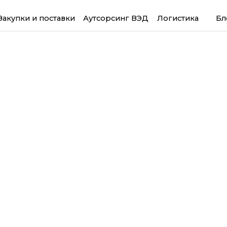
Закупки и поставки
Аутсорсинг ВЭД
Логистика
Бл
шленности и 3ий по численности населения мегаполис в Кит
водящих достаточно качественную продукцию по разумным ц
 приобрести все виды товаров, от стандартных изделий масс
варов, не встречающихся в других странах СНГ.
услуги по перевозке грузов из Гуанчжоу в Россию. Мы рабо
ление со всеми нюансами, поэтому может гарантировать качес